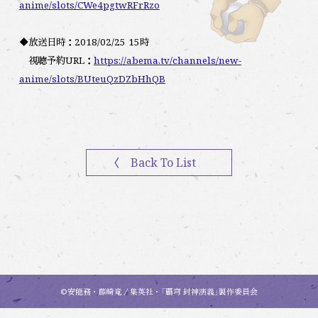
anime/slots/CWe4pgtwRFrRzo
◆放送日時：2018/02/25 15時
視聴予約URL：
https://abema.tv/channels/new-
anime/slots/BUteuQzDZbHhQB
〈 Back To List
©安能務・藤崎竜／集英社・「覇穹 封神演義」製作委員会